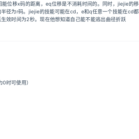
招能位移x码的距离，eq位移是不消耗时间的。同时，jiejie的
半径为r码。jiejie的技能可能在cd，e和q任意一个技能在cd
跃生效时间为2秒。现在他想知道自己能不能逃出曲径折跃
（为0时可使用）