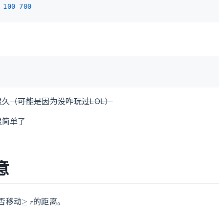
100
700
很久
（可能是因为没咋玩过LOL）
很简单了
意
≥
r
否移动
的距离。