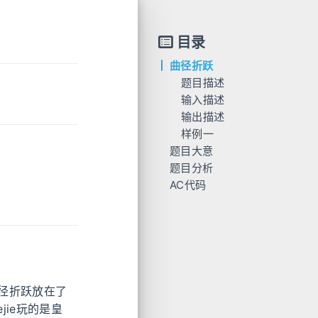
目录
曲径折跃
题目描述
输入描述
输出描述
数据范围
样例一
题目大意
输入
题目分析
输出
AC代码
径折跃放在了
jie玩的是皇