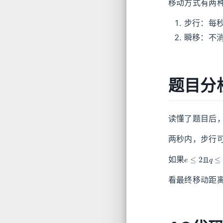
移动方式有两
步行：每
瞬移：不
题目分
读懂了题目后
两秒内，步行
e
≤
2
且
q
≤
2
如果
且
看最终移动距