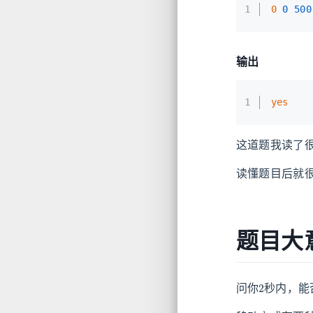
1
0 
0
500
输出
1
yes
这道题我读了
读懂题目后就
题目大
2
问你
秒内，能