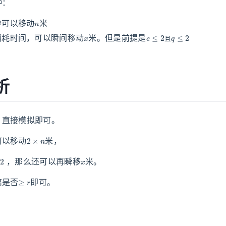
种：
n
秒可以移动
米
x
e
≤
2
且
q
≤
2
消耗时间，可以瞬间移动
米。但是前提是
且
析
，直接模拟即可。
2
×
n
可以移动
米，
x
，那么还可以再瞬移
米。
≥
r
离是否
即可。